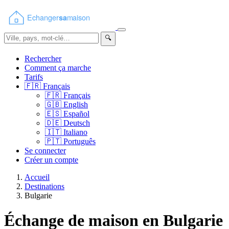
🔍
Rechercher
Comment ça marche
Tarifs
🇫🇷
Français
🇫🇷
Français
🇬🇧
English
🇪🇸
Español
🇩🇪
Deutsch
🇮🇹
Italiano
🇵🇹
Português
Se connecter
Créer un compte
Accueil
Destinations
Bulgarie
Échange de maison en Bulgarie