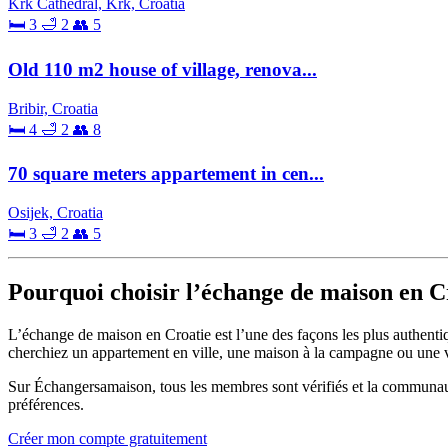
Krk Cathedral, Krk, Croatia
🛏 3
🛁 2
👥 5
Old 110 m2 house of village, renova...
Bribir, Croatia
🛏 4
🛁 2
👥 8
70 square meters appartement in cen...
Osijek, Croatia
🛏 3
🛁 2
👥 5
Pourquoi choisir l’échange de maison en C
L’échange de maison en Croatie est l’une des façons les plus authent
cherchiez un appartement en ville, une maison à la campagne ou une vil
Sur Échangersamaison, tous les membres sont vérifiés et la communau
préférences.
Créer mon compte gratuitement