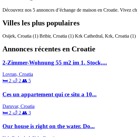
Découvrez nos 5 annonces d’échange de maison en Croatie. Vivez chez 
Villes les plus populaires
Osijek, Croatia
(1)
Bribir, Croatia
(1)
Krk Cathedral, Krk, Croatia
(1)
Annonces récentes en Croatie
2-Zimmer-Wohnung 55 m2 im 1. Stock,...
Lovran, Croatia
🛏 2
🛁 2
👥 5
Ces un appartement qui ce situ a 10...
Daruvar, Croatia
🛏 2
🛁 2
👥 3
Our house is right on the water. Do...