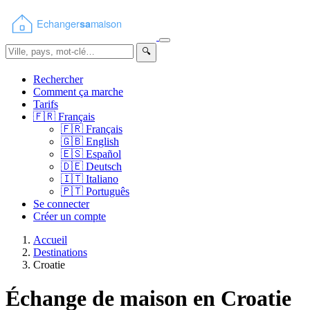
🔍
Rechercher
Comment ça marche
Tarifs
🇫🇷
Français
🇫🇷
Français
🇬🇧
English
🇪🇸
Español
🇩🇪
Deutsch
🇮🇹
Italiano
🇵🇹
Português
Se connecter
Créer un compte
Accueil
Destinations
Croatie
Échange de maison en Croatie