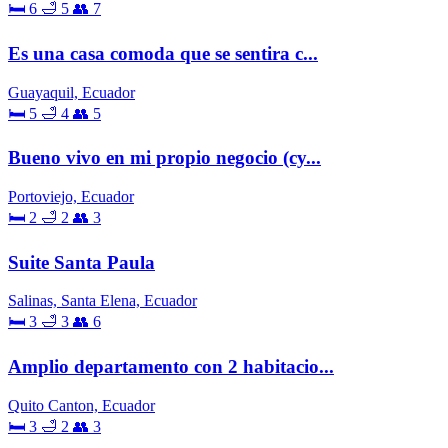
🛏 6
🛁 5
👥 7
Es una casa comoda que se sentira c...
Guayaquil, Ecuador
🛏 5
🛁 4
👥 5
Bueno vivo en mi propio negocio (cy...
Portoviejo, Ecuador
🛏 2
🛁 2
👥 3
Suite Santa Paula
Salinas, Santa Elena, Ecuador
🛏 3
🛁 3
👥 6
Amplio departamento con 2 habitacio...
Quito Canton, Ecuador
🛏 3
🛁 2
👥 3