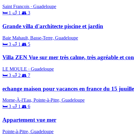
Saint François · Guadeloupe
🛏 1
🛁 1
👥 3
Grande villa d'architecte piscine et jardin
Baie Mahault, Basse-Terre, Guadeloupe
🛏 3
🛁 1
👥 5
Villa ZEN Vue sur mer très calme, très agréable et con
LE MOULE · Guadeloupe
🛏 3
🛁 2
👥 7
echange maison pour vacances en france du 15 juuille
Morne-À-l'Eau, Pointe-à-Pitre, Guadeloupe
🛏 3
🛁 1
👥 6
Appartement vue mer
Pointe-à-Pitre, Guadeloupe