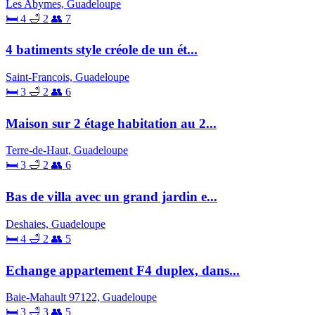
Les Abymes, Guadeloupe
🛏 4
🛁 2
👥 7
4 batiments style créole de un ét...
Saint-Francois, Guadeloupe
🛏 3
🛁 2
👥 6
Maison sur 2 étage habitation au 2...
Terre-de-Haut, Guadeloupe
🛏 3
🛁 2
👥 6
Bas de villa avec un grand jardin e...
Deshaies, Guadeloupe
🛏 4
🛁 2
👥 5
Echange appartement F4 duplex, dans...
Baie-Mahault 97122, Guadeloupe
🛏 3
🛁 3
👥 5