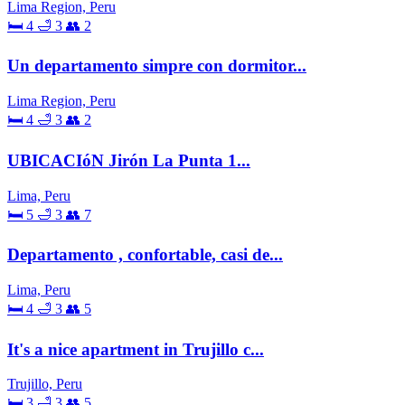
Lima Region, Peru
🛏 4
🛁 3
👥 2
Un departamento simpre con dormitor...
Lima Region, Peru
🛏 4
🛁 3
👥 2
UBICACIóN Jirón La Punta 1...
Lima, Peru
🛏 5
🛁 3
👥 7
Departamento , confortable, casi de...
Lima, Peru
🛏 4
🛁 3
👥 5
It's a nice apartment in Trujillo c...
Trujillo, Peru
🛏 3
🛁 3
👥 5