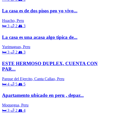
La casa es de dos pisos peo yo vivo...
Huacho, Peru
🛏 3
🛁 2
👥 3
La casa es una acasa algo tipica de...
Yurimaguas, Peru
🛏 3
🛁 2
👥 3
ESTE HERMOSO DUPLEX, CUENTA CON
PAR...
Parque del Ejercito, Canta Callao, Peru
🛏 4
🛁 5
👥 5
Apartamento ubicado en peru , depar...
Moquegua, Peru
🛏 3
🛁 2
👥 4