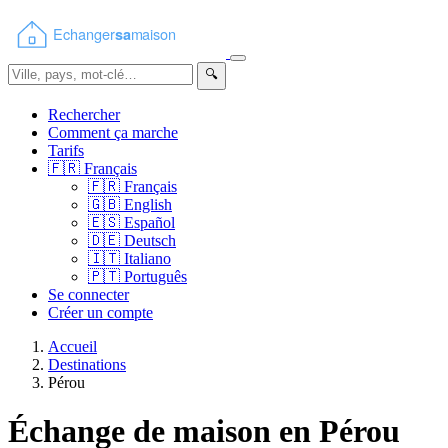
🔍
Rechercher
Comment ça marche
Tarifs
🇫🇷
Français
🇫🇷
Français
🇬🇧
English
🇪🇸
Español
🇩🇪
Deutsch
🇮🇹
Italiano
🇵🇹
Português
Se connecter
Créer un compte
Accueil
Destinations
Pérou
Échange de maison en Pérou