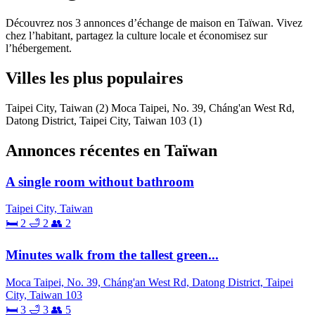
Découvrez nos 3 annonces d’échange de maison en Taïwan. Vivez
chez l’habitant, partagez la culture locale et économisez sur
l’hébergement.
Villes les plus populaires
Taipei City, Taiwan
(2)
Moca Taipei, No. 39, Cháng'an West Rd,
Datong District, Taipei City, Taiwan 103
(1)
Annonces récentes en Taïwan
A single room without bathroom
Taipei City, Taiwan
🛏 2
🛁 2
👥 2
Minutes walk from the tallest green...
Moca Taipei, No. 39, Cháng'an West Rd, Datong District, Taipei
City, Taiwan 103
🛏 3
🛁 3
👥 5