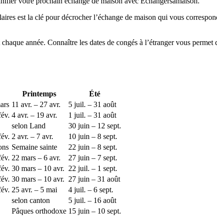
lanifier votre prochain échange de maison avec Échangersamaison.
aires est la clé pour décrocher l’échange de maison qui vous correspon
chaque année. Connaître les dates de congés à l’étranger vous permet de 
Printemps
Été
mars
11 avr. – 27 avr.
5 juil. – 31 août
fév.
4 avr. – 19 avr.
1 juil. – 31 août
selon Land
30 juin – 12 sept.
fév.
2 avr. – 7 avr.
10 juin – 8 sept.
ons
Semaine sainte
22 juin – 8 sept.
fév.
22 mars – 6 avr.
27 juin – 7 sept.
fév.
30 mars – 10 avr.
22 juil. – 1 sept.
fév.
30 mars – 10 avr.
27 juin – 31 août
fév.
25 avr. – 5 mai
4 juil. – 6 sept.
selon canton
5 juil. – 16 août
Pâques orthodoxe
15 juin – 10 sept.