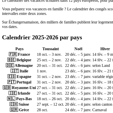
Le calendrier des vacances scolaires dans 12 pays européens, pour p
Vous préparez vos vacances en famille ? Le calendrier des congés scol
intervalles entre deux zones.
Sur Échangersamaison, des milliers de familles publient leur logement 
vos dates.
Calendrier 2025-2026 par pays
Pays
Toussaint
Noël
Hiver
🇫🇷 France
18 oct. – 3 nov.
20 déc. – 5 janv.
14 fév. – 9 
🇧🇪 Belgique
25 oct. – 2 nov.
22 déc. – 4 janv.
14 fév. – 22 
🇩🇪 Allemagne
20 oct. – 31 oct.
22 déc. – 6 janv.
selon Land
🇮🇹 Italie
1 nov.
23 déc. – 6 janv.
16 fév. – 21 
🇪🇸 Espagne
31 oct. – 2 nov.
23 déc. – 7 janv.
variable régi
🇵🇹 Portugal
31 oct. – 2 nov.
20 déc. – 3 janv.
16 fév. – 18 
🇬🇧 Royaume-Uni
27 oct. – 31 oct.
22 déc. – 2 janv.
16 fév. – 20 
🇮🇪 Irlande
27 oct. – 31 oct.
22 déc. – 5 janv.
16 fév. – 20 
🇳🇱 Pays-Bas
18 oct. – 26 oct.
20 déc. – 4 janv.
14 fév. – 22 
🇨🇭 Suisse
27 sept. – 12 oct.
20 déc. – 4 janv.
selon canton
🇬🇷 Grèce
28 oct.
24 déc. – 7 janv.
Carnaval