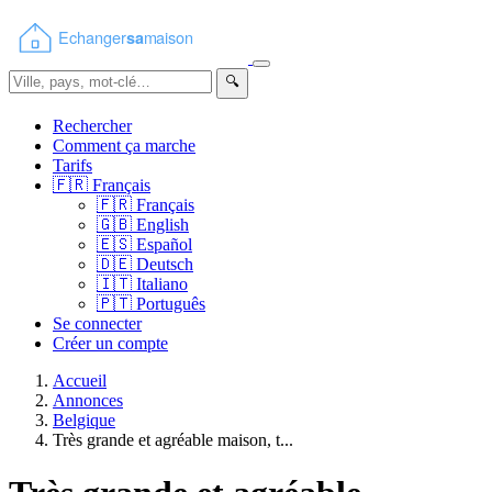
🔍
Rechercher
Comment ça marche
Tarifs
🇫🇷
Français
🇫🇷
Français
🇬🇧
English
🇪🇸
Español
🇩🇪
Deutsch
🇮🇹
Italiano
🇵🇹
Português
Se connecter
Créer un compte
Accueil
Annonces
Belgique
Très grande et agréable maison, t...