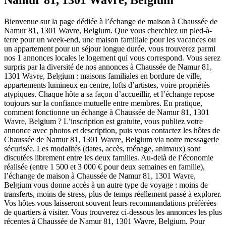
Namur 81, 1301 Wavre, Belgium
Bienvenue sur la page dédiée à l’échange de maison à Chaussée de
Namur 81, 1301 Wavre, Belgium. Que vous cherchiez un pied-à-
terre pour un week-end, une maison familiale pour les vacances ou
un appartement pour un séjour longue durée, vous trouverez parmi
nos 1 annonces locales le logement qui vous correspond. Vous serez
surpris par la diversité de nos annonces à Chaussée de Namur 81,
1301 Wavre, Belgium : maisons familiales en bordure de ville,
appartements lumineux en centre, lofts d’artistes, voire propriétés
atypiques. Chaque hôte a sa façon d’accueillir, et l’échange repose
toujours sur la confiance mutuelle entre membres. En pratique,
comment fonctionne un échange à Chaussée de Namur 81, 1301
Wavre, Belgium ? L’inscription est gratuite, vous publiez votre
annonce avec photos et description, puis vous contactez les hôtes de
Chaussée de Namur 81, 1301 Wavre, Belgium via notre messagerie
sécurisée. Les modalités (dates, accès, ménage, animaux) sont
discutées librement entre les deux familles. Au-delà de l’économie
réalisée (entre 1 500 et 3 000 € pour deux semaines en famille),
l’échange de maison à Chaussée de Namur 81, 1301 Wavre,
Belgium vous donne accès à un autre type de voyage : moins de
transferts, moins de stress, plus de temps réellement passé à explorer.
Vos hôtes vous laisseront souvent leurs recommandations préférées
de quartiers à visiter. Vous trouverez ci-dessous les annonces les plus
récentes à Chaussée de Namur 81, 1301 Wavre, Belgium. Pour