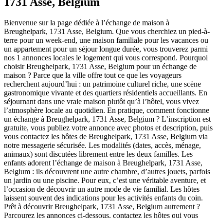
1731 Asse, Belgium
Bienvenue sur la page dédiée à l’échange de maison à
Breughelpark, 1731 Asse, Belgium. Que vous cherchiez un pied-à-
terre pour un week-end, une maison familiale pour les vacances ou
un appartement pour un séjour longue durée, vous trouverez parmi
nos 1 annonces locales le logement qui vous correspond. Pourquoi
choisir Breughelpark, 1731 Asse, Belgium pour un échange de
maison ? Parce que la ville offre tout ce que les voyageurs
recherchent aujourd’hui : un patrimoine culturel riche, une scène
gastronomique vivante et des quartiers résidentiels accueillants. En
séjournant dans une vraie maison plutôt qu’à l’hôtel, vous vivez
l’atmosphère locale au quotidien. En pratique, comment fonctionne
un échange à Breughelpark, 1731 Asse, Belgium ? L’inscription est
gratuite, vous publiez votre annonce avec photos et description, puis
vous contactez les hôtes de Breughelpark, 1731 Asse, Belgium via
notre messagerie sécurisée. Les modalités (dates, accès, ménage,
animaux) sont discutées librement entre les deux familles. Les
enfants adorent l’échange de maison à Breughelpark, 1731 Asse,
Belgium : ils découvrent une autre chambre, d’autres jouets, parfois
un jardin ou une piscine. Pour eux, c’est une véritable aventure, et
l’occasion de découvrir un autre mode de vie familial. Les hôtes
laissent souvent des indications pour les activités enfants du coin.
Prêt à découvrir Breughelpark, 1731 Asse, Belgium autrement ?
Parcourez les annonces ci-dessous, contactez les hôtes qui vous