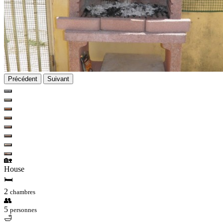
Précédent
Suivant
🏡
House
🛏
2
chambres
👥
5
personnes
🛁