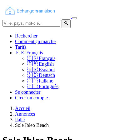
🔍
Rechercher
Comment ça marche
Tarifs
🇫🇷
Français
🇫🇷
Français
🇬🇧
English
🇪🇸
Español
🇩🇪
Deutsch
🇮🇹
Italiano
🇵🇹
Português
Se connecter
Créer un compte
Accueil
Annonces
Italie
Sole Ibleo Beach