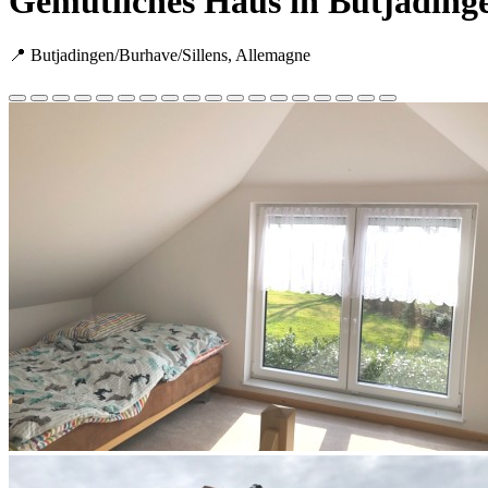
Gemütliches Haus in Butjading
📍 Butjadingen/Burhave/Sillens, Allemagne