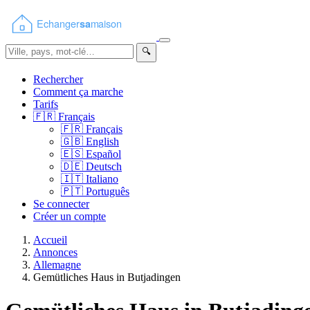
🔍
Rechercher
Comment ça marche
Tarifs
🇫🇷
Français
🇫🇷
Français
🇬🇧
English
🇪🇸
Español
🇩🇪
Deutsch
🇮🇹
Italiano
🇵🇹
Português
Se connecter
Créer un compte
Accueil
Annonces
Allemagne
Gemütliches Haus in Butjadingen