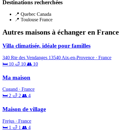
Destinations recherchées
📍 Quebec Canada
📍 Toulouse France
Autres maisons à échanger en France
Villa climatisée, idéale pour familles
340 Rte des Vendanges 13540 Aix-en-Provence · France
🛏 10
🛁 10
👥 10
Ma maison
Cugand · France
🛏 2
🛁 2
👥 4
Maison de village
Frejus · France
🛏 1
🛁 1
👥 4