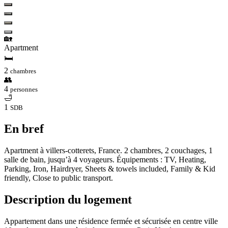
🏡
Apartment
🛏
2
chambres
👥
4
personnes
🛁
1
SDB
En bref
Apartment à villers-cotterets, France. 2 chambres, 2 couchages, 1
salle de bain, jusqu’à 4 voyageurs. Équipements : TV, Heating,
Parking, Iron, Hairdryer, Sheets & towels included, Family & Kid
friendly, Close to public transport.
Description du logement
Appartement dans une résidence fermée et sécurisée en centre ville