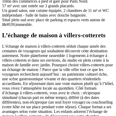
10mn des commerces à pied et gare pour Paris Nord.
57 m² avec une entrée sur 3 grands placards.
Un grand salon, une cuisine équipée, 2 chambres de 11 m² et WC
indépendant - Salle de bains avec douche baignoire.
Situé plein sud avec place de parking et espaces verts autour de
l&#039;immeuble.
L’échange de maison à villers-cotterets
L’échange de maison à villers-cotterets séduit chaque année des
centaines de voyageurs qui souhaitent découvrir cette destination
autrement. Notre plateforme rassemble 1 logements à échanger à
villers-cotterets et dans ses environs, du studio en plein centre à la
maison de famille avec jardin. Pourquoi choisir villers-cotterets pour
un échange de maison ? Parce que la ville offre tout ce que les
voyageurs recherchent aujourd’hui : un patrimoine culturel riche,
une scène gastronomique vivante et des quartiers résidentiels
accueillants. En séjournant dans une vraie maison plutôt qu’à l’hôtel,
vous vivez l’atmosphère locale au quotidien. Côté formats
d’échange à villers-cotterets, vous avez le choix : réciproque
simultané (chacun part en même temps), différé (à des dates
différentes), non-réciproque (un seul foyer voyage) ou couchsurfing
(votre hôte est sur place pendant votre séjour). Chaque format a ses
avantages selon votre situation. Les enfants adorent l’échange de