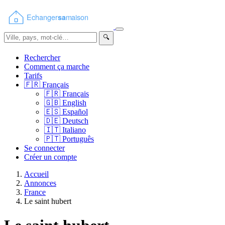
🔍
Rechercher
Comment ça marche
Tarifs
🇫🇷
Français
🇫🇷
Français
🇬🇧
English
🇪🇸
Español
🇩🇪
Deutsch
🇮🇹
Italiano
🇵🇹
Português
Se connecter
Créer un compte
Accueil
Annonces
France
Le saint hubert