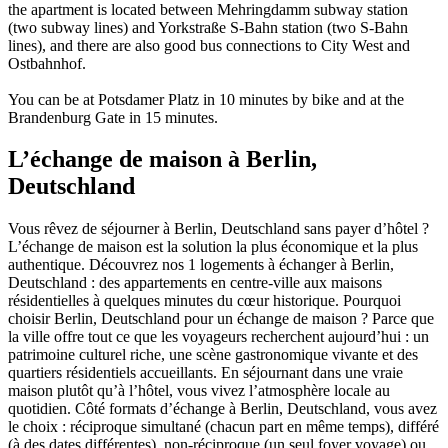
the apartment is located between Mehringdamm subway station
(two subway lines) and Yorkstraße S-Bahn station (two S-Bahn
lines), and there are also good bus connections to City West and
Ostbahnhof.
You can be at Potsdamer Platz in 10 minutes by bike and at the
Brandenburg Gate in 15 minutes.
L’échange de maison à Berlin,
Deutschland
Vous rêvez de séjourner à Berlin, Deutschland sans payer d’hôtel ?
L’échange de maison est la solution la plus économique et la plus
authentique. Découvrez nos 1 logements à échanger à Berlin,
Deutschland : des appartements en centre-ville aux maisons
résidentielles à quelques minutes du cœur historique. Pourquoi
choisir Berlin, Deutschland pour un échange de maison ? Parce que
la ville offre tout ce que les voyageurs recherchent aujourd’hui : un
patrimoine culturel riche, une scène gastronomique vivante et des
quartiers résidentiels accueillants. En séjournant dans une vraie
maison plutôt qu’à l’hôtel, vous vivez l’atmosphère locale au
quotidien. Côté formats d’échange à Berlin, Deutschland, vous avez
le choix : réciproque simultané (chacun part en même temps), différé
(à des dates différentes), non-réciproque (un seul foyer voyage) ou