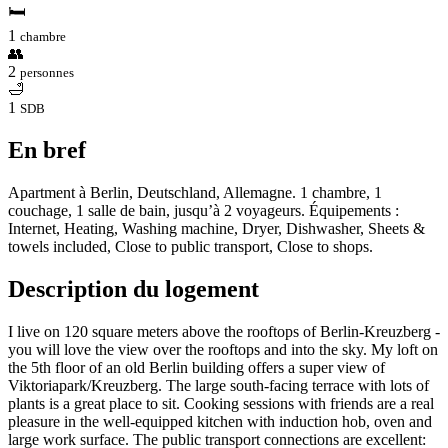
🛏
1
chambre
👥
2
personnes
🛁
1
SDB
En bref
Apartment à Berlin, Deutschland, Allemagne. 1 chambre, 1
couchage, 1 salle de bain, jusqu’à 2 voyageurs. Équipements :
Internet, Heating, Washing machine, Dryer, Dishwasher, Sheets &
towels included, Close to public transport, Close to shops.
Description du logement
I live on 120 square meters above the rooftops of Berlin-Kreuzberg -
you will love the view over the rooftops and into the sky. My loft on
the 5th floor of an old Berlin building offers a super view of
Viktoriapark/Kreuzberg. The large south-facing terrace with lots of
plants is a great place to sit. Cooking sessions with friends are a real
pleasure in the well-equipped kitchen with induction hob, oven and
large work surface. The public transport connections are excellent: