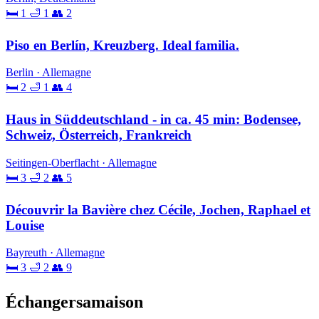
🛏 1
🛁 1
👥 2
Piso en Berlín, Kreuzberg. Ideal familia.
Berlin · Allemagne
🛏 2
🛁 1
👥 4
Haus in Süddeutschland - in ca. 45 min: Bodensee,
Schweiz, Österreich, Frankreich
Seitingen-Oberflacht · Allemagne
🛏 3
🛁 2
👥 5
Découvrir la Bavière chez Cécile, Jochen, Raphael et
Louise
Bayreuth · Allemagne
🛏 3
🛁 2
👥 9
Échangersamaison