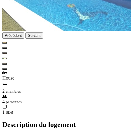
Précédent
Suivant
🏡
House
🛏
2
chambres
👥
4
personnes
🛁
1
SDB
Description du logement