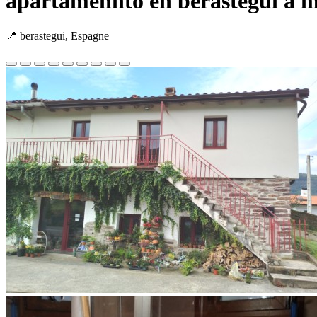
apartamennto en berastegui a m
📍 berastegui, Espagne