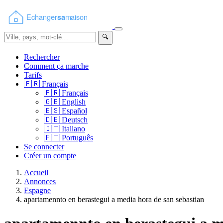
🔍
Rechercher
Comment ça marche
Tarifs
🇫🇷
Français
🇫🇷
Français
🇬🇧
English
🇪🇸
Español
🇩🇪
Deutsch
🇮🇹
Italiano
🇵🇹
Português
Se connecter
Créer un compte
Accueil
Annonces
Espagne
apartamennto en berastegui a media hora de san sebastian