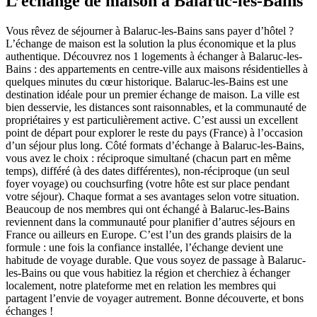
L’échange de maison à Balaruc-les-Bains
Vous rêvez de séjourner à Balaruc-les-Bains sans payer d’hôtel ?
L’échange de maison est la solution la plus économique et la plus
authentique. Découvrez nos 1 logements à échanger à Balaruc-les-
Bains : des appartements en centre-ville aux maisons résidentielles à
quelques minutes du cœur historique. Balaruc-les-Bains est une
destination idéale pour un premier échange de maison. La ville est
bien desservie, les distances sont raisonnables, et la communauté de
propriétaires y est particulièrement active. C’est aussi un excellent
point de départ pour explorer le reste du pays (France) à l’occasion
d’un séjour plus long. Côté formats d’échange à Balaruc-les-Bains,
vous avez le choix : réciproque simultané (chacun part en même
temps), différé (à des dates différentes), non-réciproque (un seul
foyer voyage) ou couchsurfing (votre hôte est sur place pendant
votre séjour). Chaque format a ses avantages selon votre situation.
Beaucoup de nos membres qui ont échangé à Balaruc-les-Bains
reviennent dans la communauté pour planifier d’autres séjours en
France ou ailleurs en Europe. C’est l’un des grands plaisirs de la
formule : une fois la confiance installée, l’échange devient une
habitude de voyage durable. Que vous soyez de passage à Balaruc-
les-Bains ou que vous habitiez la région et cherchiez à échanger
localement, notre plateforme met en relation les membres qui
partagent l’envie de voyager autrement. Bonne découverte, et bons
échanges !