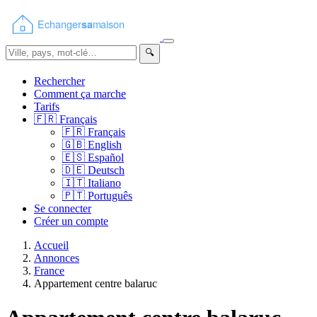
🔍
Rechercher
Comment ça marche
Tarifs
🇫🇷
Français
🇫🇷
Français
🇬🇧
English
🇪🇸
Español
🇩🇪
Deutsch
🇮🇹
Italiano
🇵🇹
Português
Se connecter
Créer un compte
Accueil
Annonces
France
Appartement centre balaruc