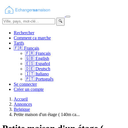
🔍
Rechercher
Comment ça marche
Tarifs
🇫🇷
Français
🇫🇷
Français
🇬🇧
English
🇪🇸
Español
🇩🇪
Deutsch
🇮🇹
Italiano
🇵🇹
Português
Se connecter
Créer un compte
Accueil
Annonces
Belgique
Petite maison d'un étage ( 140m ca...