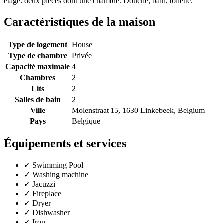
étage: deux pièces dont une chambre. Douche, bain, toilette.
Caractéristiques de la maison
Type de logement
House
Type de chambre
Privée
Capacité maximale
4
Chambres
2
Lits
2
Salles de bain
2
Ville
Molenstraat 15, 1630 Linkebeek, Belgium
Pays
Belgique
Équipements et services
✓
Swimming Pool
✓
Washing machine
✓
Jacuzzi
✓
Fireplace
✓
Dryer
✓
Dishwasher
✓
Iron