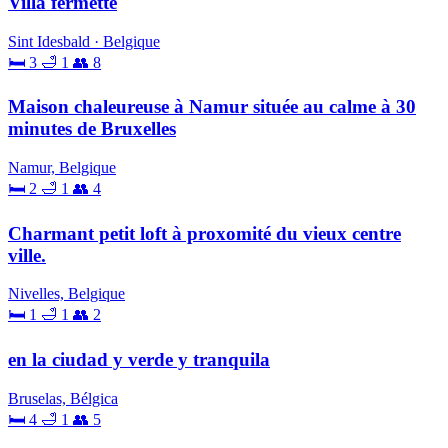
Villa fermette
Sint Idesbald · Belgique
🛏 3
🛁 1
👥 8
Maison chaleureuse à Namur située au calme à 30
minutes de Bruxelles
Namur, Belgique
🛏 2
🛁 1
👥 4
Charmant petit loft à proxomité du vieux centre
ville.
Nivelles, Belgique
🛏 1
🛁 1
👥 2
en la ciudad y verde y tranquila
Bruselas, Bélgica
🛏 4
🛁 1
👥 5