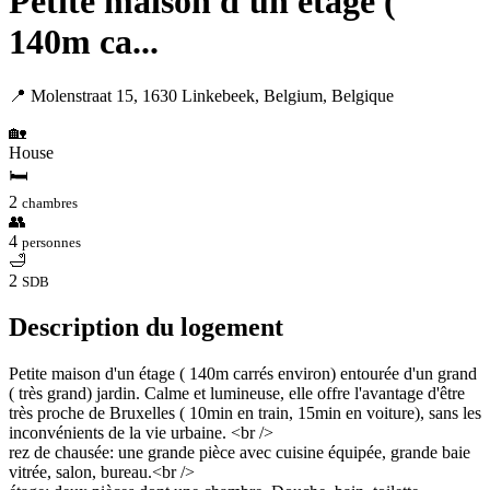
Petite maison d'un étage (
140m ca...
📍 Molenstraat 15, 1630 Linkebeek, Belgium, Belgique
🏡
House
🛏
2
chambres
👥
4
personnes
🛁
2
SDB
Description du logement
Petite maison d'un étage ( 140m carrés environ) entourée d'un grand
( très grand) jardin. Calme et lumineuse, elle offre l'avantage d'être
très proche de Bruxelles ( 10min en train, 15min en voiture), sans les
inconvénients de la vie urbaine. <br />
rez de chausée: une grande pièce avec cuisine équipée, grande baie
vitrée, salon, bureau.<br />