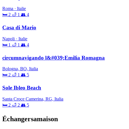
Roma · Italie
🛏 2
🛁 1
👥 4
Casa di Mario
Napoli · Italie
🛏 1
🛁 1
👥 4
circumnavigando l&#039;Emilia Romagna
Bologna, BO, Italia
🛏 2
🛁 1
👥 5
Sole Ibleo Beach
Santa Croce Camerina, RG, Italia
🛏 2
🛁 2
👥 5
Échangersamaison