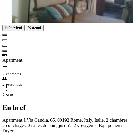
Précédent
Suivant
🏡
Apartment
🛏
2
chambres
👥
2
personnes
🛁
2
SDB
En bref
Apartment à Via Candia, 65, 00192 Rome, Italy, Italie. 2 chambres,
2 couchages, 2 salles de bain, jusqu’à 2 voyageurs. Équipements :
Dryer.