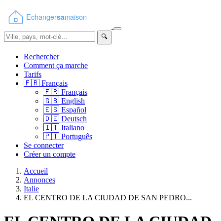
🔍
Rechercher
Comment ça marche
Tarifs
🇫🇷
Français
🇫🇷
Français
🇬🇧
English
🇪🇸
Español
🇩🇪
Deutsch
🇮🇹
Italiano
🇵🇹
Português
Se connecter
Créer un compte
Accueil
Annonces
Italie
EL CENTRO DE LA CIUDAD DE SAN PEDRO...