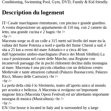
Conditioning, Swimming Pool, Gym, DVD, Family & Kid friendly.
Description du logement
IT/ Casale marchigiano ristrutturato, con piscina e grande giardino.
A vostra disposizione un appartamento di 110 mq. con 2 camere da
letto, una grande cucina e 2 bagni.<br />
<br />
Macerata sorge su di un colle a 315 metri sul livello del mare tra la
vallata del fiume Potenza a nord e quella del fiume Chienti a sud; è
sita a 25 km a ovest del mare Adriatico e a circa 40 km
dall'Appennino umbro-marchigiano (Parco dei Monti Sibillini) La
casa è posizionata nel cuore delle Marche, una Regione con
incantevoli paesaggi che in pochi chilometri declina dalla montagna
al mare. Macerata è una piccola cittadina con un delizioso centro
Medievale e tante attrazioni culturali (Palazzo Buonaccorsi, Palazzo
Ricci, Museo delle Carrozze).<br />
<br />
La perla della città è lo Sferisterio, teatro all’aperto unico al mondo
per acustica e bellezza. A Macerata si svolgono un’importante
stagione lirica (Macerata Opera Festival) ed un’altrettanto importante
rassegna di musica (Musicultura).<br />
<br />
EN/ Our house is located in Italy and is surrounded by a large