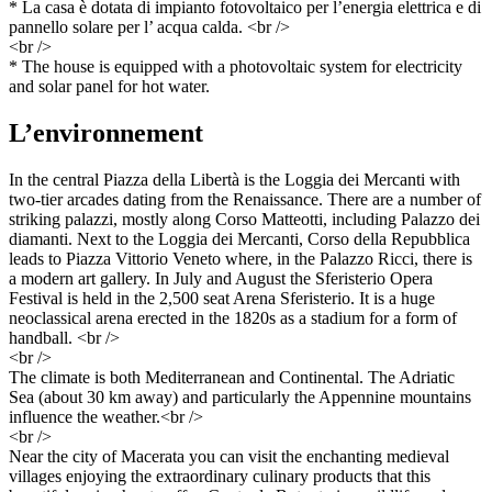
* La casa è dotata di impianto fotovoltaico per l’energia elettrica e di
pannello solare per l’ acqua calda. <br />
<br />
* The house is equipped with a photovoltaic system for electricity
and solar panel for hot water.
L’environnement
In the central Piazza della Libertà is the Loggia dei Mercanti with
two-tier arcades dating from the Renaissance. There are a number of
striking palazzi, mostly along Corso Matteotti, including Palazzo dei
diamanti. Next to the Loggia dei Mercanti, Corso della Repubblica
leads to Piazza Vittorio Veneto where, in the Palazzo Ricci, there is
a modern art gallery. In July and August the Sferisterio Opera
Festival is held in the 2,500 seat Arena Sferisterio. It is a huge
neoclassical arena erected in the 1820s as a stadium for a form of
handball. <br />
<br />
The climate is both Mediterranean and Continental. The Adriatic
Sea (about 30 km away) and particularly the Appennine mountains
influence the weather.<br />
<br />
Near the city of Macerata you can visit the enchanting medieval
villages enjoying the extraordinary culinary products that this