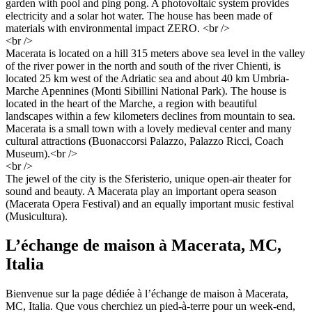
garden with pool and ping pong. A photovoltaic system provides
electricity and a solar hot water. The house has been made ​​of
materials with environmental impact ZERO. <br />
<br />
Macerata is located on a hill 315 meters above sea level in the valley
of the river power in the north and south of the river Chienti, is
located 25 km west of the Adriatic sea and about 40 km Umbria-
Marche Apennines (Monti Sibillini National Park). The house is
located in the heart of the Marche, a region with beautiful
landscapes within a few kilometers declines from mountain to sea.
Macerata is a small town with a lovely medieval center and many
cultural attractions (Buonaccorsi Palazzo, Palazzo Ricci, Coach
Museum).<br />
<br />
The jewel of the city is the Sferisterio, unique open-air theater for
sound and beauty. A Macerata play an important opera season
(Macerata Opera Festival) and an equally important music festival
(Musicultura).
L’échange de maison à Macerata, MC,
Italia
Bienvenue sur la page dédiée à l’échange de maison à Macerata,
MC, Italia. Que vous cherchiez un pied-à-terre pour un week-end,