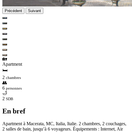
Précédent
Suivant
🏡
Apartment
🛏
2
chambres
👥
6
personnes
🛁
2
SDB
En bref
Apartment à Macerata, MC, Italia, Italie. 2 chambres, 2 couchages,
2 salles de bain, jusqu’à 6 voyageurs. Équipements : Internet, Air