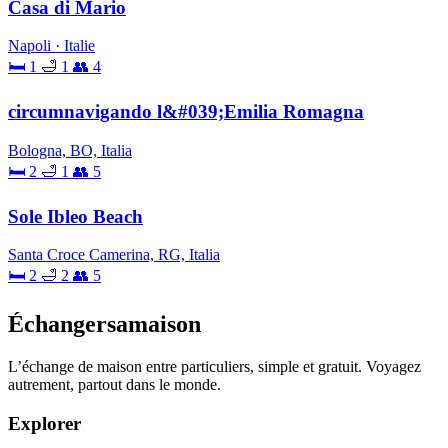
Casa di Mario
Napoli · Italie
🛏 1
🛁 1
👥 4
circumnavigando l&#039;Emilia Romagna
Bologna, BO, Italia
🛏 2
🛁 1
👥 5
Sole Ibleo Beach
Santa Croce Camerina, RG, Italia
🛏 2
🛁 2
👥 5
Échangersamaison
L’échange de maison entre particuliers, simple et gratuit. Voyagez
autrement, partout dans le monde.
Explorer