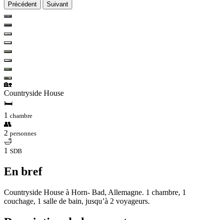
Précédent
Suivant
🏡
Countryside House
🛏
1
chambre
👥
2
personnes
🛁
1
SDB
En bref
Countryside House à Horn- Bad, Allemagne. 1 chambre, 1
couchage, 1 salle de bain, jusqu’à 2 voyageurs.