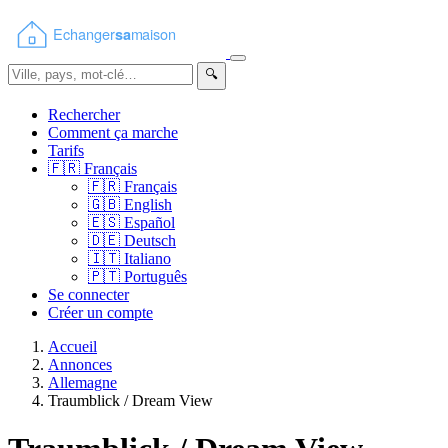
🔍
Rechercher
Comment ça marche
Tarifs
🇫🇷
Français
🇫🇷
Français
🇬🇧
English
🇪🇸
Español
🇩🇪
Deutsch
🇮🇹
Italiano
🇵🇹
Português
Se connecter
Créer un compte
Accueil
Annonces
Allemagne
Traumblick / Dream View