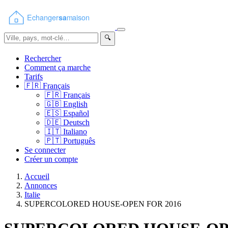
🔍
Rechercher
Comment ça marche
Tarifs
🇫🇷
Français
🇫🇷
Français
🇬🇧
English
🇪🇸
Español
🇩🇪
Deutsch
🇮🇹
Italiano
🇵🇹
Português
Se connecter
Créer un compte
Accueil
Annonces
Italie
SUPERCOLORED HOUSE-OPEN FOR 2016