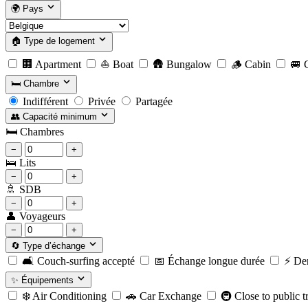
🌍
Pays
🏠
Type de logement
🏢
Apartment
⛵
Boat
🛖
Bungalow
🪵
Cabin
🚐
C
🛏️
Chambre
Indifférent
Privée
Partagée
👥
Capacité minimum
🛏️
Chambres
−
+
🛌
Lits
−
+
🚿
SDB
−
+
👤
Voyageurs
−
+
🔄
Type d’échange
🛋️
Couch-surfing accepté
📅
Échange longue durée
⚡️
Der
✨
Équipements
❄️
Air Conditioning
🚗
Car Exchange
🚇
Close to public t