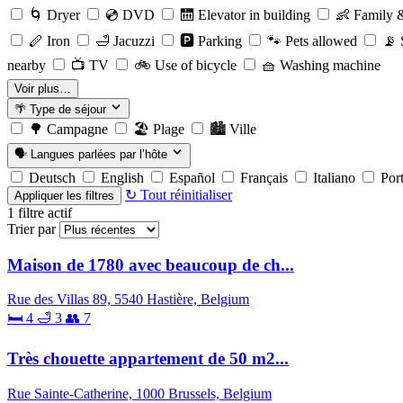
🌀
Dryer
💿
DVD
🛗
Elevator in building
👶
Family &
🪈
Iron
🛁
Jacuzzi
🅿️
Parking
🐾
Pets allowed
📡
S
nearby
📺
TV
🚲
Use of bicycle
🧺
Washing machine
Voir plus…
🌴
Type de séjour
🌳
Campagne
🏖️
Plage
🏙️
Ville
🗣️
Langues parlées par l’hôte
Deutsch
English
Español
Français
Italiano
Por
↻ Tout réinitialiser
Appliquer les filtres
1
filtre actif
Trier par
Maison de 1780 avec beaucoup de ch...
Rue des Villas 89, 5540 Hastière, Belgium
🛏 4
🛁 3
👥 7
Très chouette appartement de 50 m2...
Rue Sainte-Catherine, 1000 Brussels, Belgium