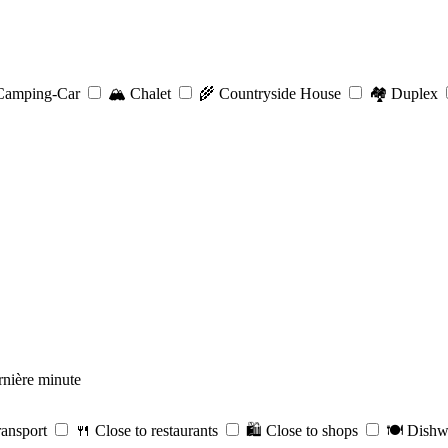
amping-Car
🏔️
Chalet
🌾
Countryside House
🏘️
Duplex
nière minute
ransport
🍴
Close to restaurants
🛍️
Close to shops
🍽️
Dishw