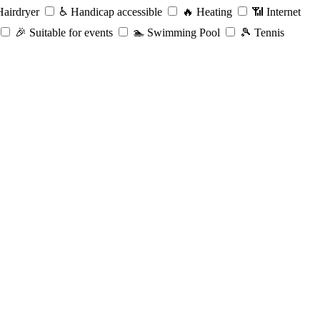
airdryer
♿️
Handicap accessible
🔥
Heating
📶
Internet
🎉
Suitable for events
🏊
Swimming Pool
🎾
Tennis