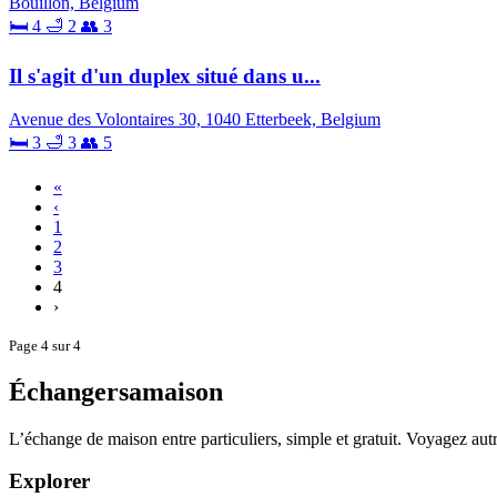
Bouillon, Belgium
🛏 4
🛁 2
👥 3
Il s'agit d'un duplex situé dans u...
Avenue des Volontaires 30, 1040 Etterbeek, Belgium
🛏 3
🛁 3
👥 5
«
‹
1
2
3
4
›
Page 4 sur 4
Échangersamaison
L’échange de maison entre particuliers, simple et gratuit. Voyagez au
Explorer