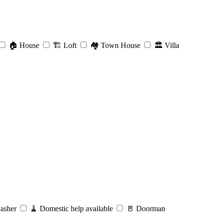
🏠
House
🏗️
Loft
🏘️
Town House
🏛️
Villa
asher
🧹
Domestic help available
🚪
Doorman