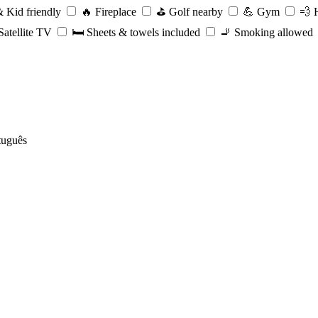
 Kid friendly
🔥
Fireplace
⛳️
Golf nearby
💪
Gym
💨
H
atellite TV
🛏️
Sheets & towels included
🚬
Smoking allowed
tuguês