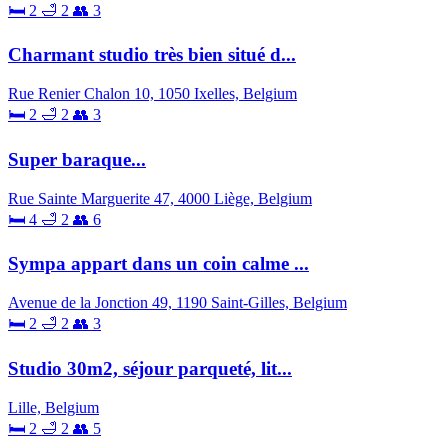
🛏 2
🛁 2
👥 3
Charmant studio très bien situé d...
Rue Renier Chalon 10, 1050 Ixelles, Belgium
🛏 2
🛁 2
👥 3
Super baraque...
Rue Sainte Marguerite 47, 4000 Liège, Belgium
🛏 4
🛁 2
👥 6
Sympa appart dans un coin calme ...
Avenue de la Jonction 49, 1190 Saint-Gilles, Belgium
🛏 2
🛁 2
👥 3
Studio 30m2, séjour parqueté, lit...
Lille, Belgium
🛏 2
🛁 2
👥 5