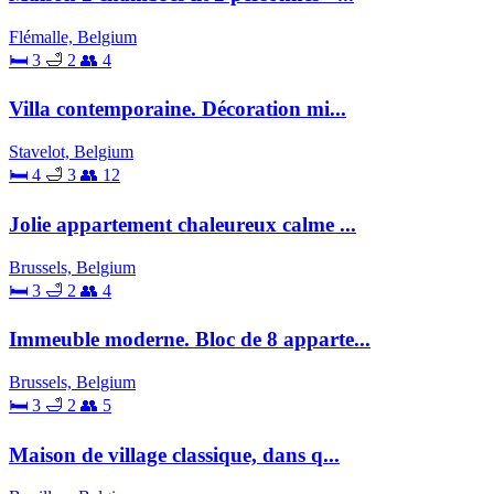
Flémalle, Belgium
🛏 3
🛁 2
👥 4
Villa contemporaine. Décoration mi...
Stavelot, Belgium
🛏 4
🛁 3
👥 12
Jolie appartement chaleureux calme ...
Brussels, Belgium
🛏 3
🛁 2
👥 4
Immeuble moderne. Bloc de 8 apparte...
Brussels, Belgium
🛏 3
🛁 2
👥 5
Maison de village classique, dans q...