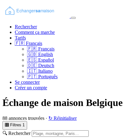
Rechercher
Comment ça marche
Tarifs
🇫🇷
Français
🇫🇷
Français
🇬🇧
English
🇪🇸
Español
🇩🇪
Deutsch
🇮🇹
Italiano
🇵🇹
Português
Se connecter
Créer un compte
Échange de maison Belgique
88 annonces trouvées ·
↻ Réinitialiser
🎛 Filtres
1
🔍 Rechercher