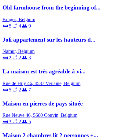
Old farmhouse from the beginning of...
Bruges, Belgium
🛏 5
🛁 4
👥 9
Joli appartement sur les hauteurs d...
Namur, Belgium
🛏 2
🛁 2
👥 3
La maison est très agréable à vi...
Rue de Huy 46, 4537 Verlaine, Belgium
🛏 5
🛁 2
👥 7
Maison en pierres de pays située
Rue Neuve 46, 5660 Couvin, Belgium
🛏 3
🛁 2
👥 5
Maison 2 chambres lit 2 personnes +...