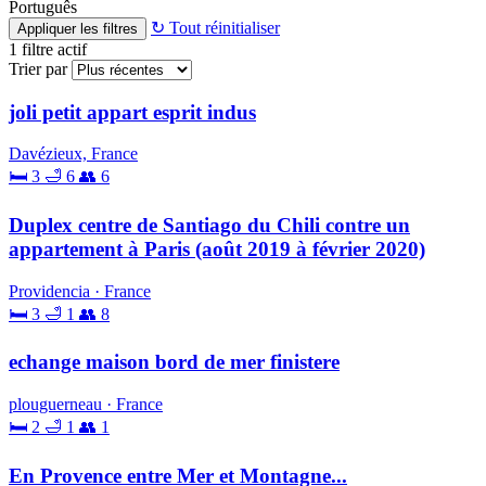
Português
↻ Tout réinitialiser
Appliquer les filtres
1
filtre actif
Trier par
joli petit appart esprit indus
Davézieux, France
🛏 3
🛁 6
👥 6
Duplex centre de Santiago du Chili contre un
appartement à Paris (août 2019 à février 2020)
Providencia · France
🛏 3
🛁 1
👥 8
echange maison bord de mer finistere
plouguerneau · France
🛏 2
🛁 1
👥 1
En Provence entre Mer et Montagne...