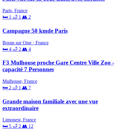
Paris, France
🛏 1
🛁 1
👥 2
Campagne 50 kmde Paris
Boran sur Oise · France
🛏 4
🛁 2
👥 4
F3 Mulhouse proche Gare Centre Ville Zoo -
capacité 7 Personnes
Mulhouse, France
🛏 2
🛁 1
👥 7
Grande maison familiale avec une vue
extraordinaire
Limonest, France
🛏 5
🛁 2
👥 12