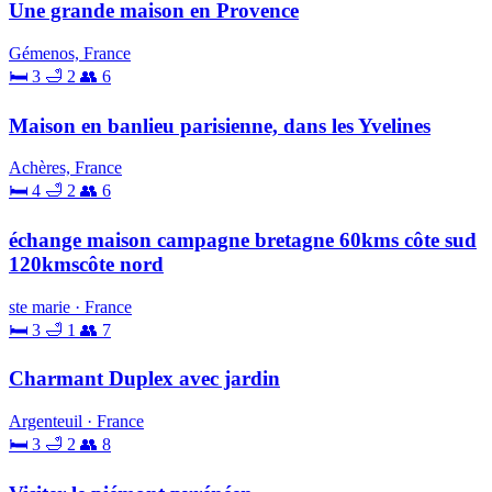
Une grande maison en Provence
Gémenos, France
🛏 3
🛁 2
👥 6
Maison en banlieu parisienne, dans les Yvelines
Achères, France
🛏 4
🛁 2
👥 6
échange maison campagne bretagne 60kms côte sud
120kmscôte nord
ste marie · France
🛏 3
🛁 1
👥 7
Charmant Duplex avec jardin
Argenteuil · France
🛏 3
🛁 2
👥 8