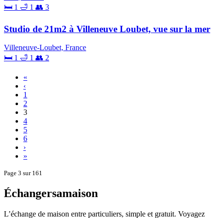
🛏 1
🛁 1
👥 3
Studio de 21m2 à Villeneuve Loubet, vue sur la mer
Villeneuve-Loubet, France
🛏 1
🛁 1
👥 2
«
‹
1
2
3
4
5
6
›
»
Page 3 sur 161
Échangersamaison
L’échange de maison entre particuliers, simple et gratuit. Voyagez