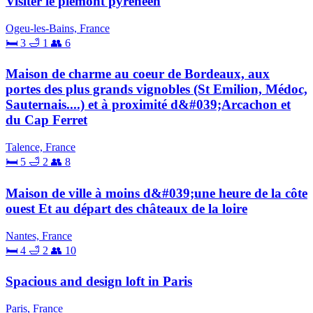
Visiter le piémont pyrénéen
Ogeu-les-Bains, France
🛏 3
🛁 1
👥 6
Maison de charme au coeur de Bordeaux, aux
portes des plus grands vignobles (St Emilion, Médoc,
Sauternais....) et à proximité d&#039;Arcachon et
du Cap Ferret
Talence, France
🛏 5
🛁 2
👥 8
Maison de ville à moins d&#039;une heure de la côte
ouest Et au départ des châteaux de la loire
Nantes, France
🛏 4
🛁 2
👥 10
Spacious and design loft in Paris
Paris, France