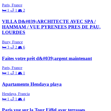
Paris, France
🛏 1
🛁 1
👥 2
VILLA D&#039;ARCHITECTE AVEC SPA /
HAMMAM / VUE PYRENEES PRES DE PAU,
LOURDES
Buzy, France
🛏 3
🛁 2
👥 6
Faites votre prêt d&#039;argent maintenant
Paris, France
🛏 1
🛁 1
👥 1
Apartamento Hendaya playa
Hendaya, Francia
🛏 1
🛁 1
👥 4
Paris vue sur la Tour Eiffel avec terrasses