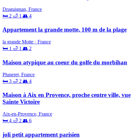
Draguignan, France
🛏 2
🛁 1
👥 4
Appartement la grande motte, 100 m de la plage
la grande Motte · France
🛏 1
🛁 1
👥 2
Maison atypique au coeur du golfe du morbihan
Pluneret, France
🛏 3
🛁 2
👥 4
Maison à Aix en Provence, proche centre ville, vue
Sainte Victoire
Aix-en-Provence, France
🛏 4
🛁 2
👥 6
joli petit appartement parisien