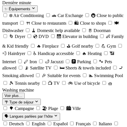
Dernière minute
✨
Équipements
❄️
Air Conditioning
🚗
Car Exchange
🚇
Close to public
transport
🍴
Close to restaurants
🛍️
Close to shops
🍽️
Dishwasher
🧹
Domestic help available
🚪
Doorman
🌀
Dryer
💿
DVD
🛗
Elevator in building
👶
Family
& Kid friendly
🔥
Fireplace
⛳️
Golf nearby
💪
Gym
💨
Hairdryer
♿️
Handicap accessible
🔥
Heating
📶
Internet
🪈
Iron
🛁
Jacuzzi
🅿️
Parking
🐾
Pets
allowed
📡
Satellite TV
🛏️
Sheets & towels included
🚬
Smoking allowed
🎉
Suitable for events
🏊
Swimming Pool
🎾
Tennis nearby
📺
TV
🚲
Use of bicycle
🧺
Washing machine
Voir plus…
🌴
Type de séjour
🌳
Campagne
🏖️
Plage
🏙️
Ville
🗣️
Langues parlées par l’hôte
Deutsch
English
Español
Français
Italiano