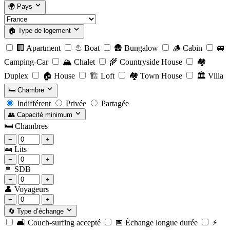
🌍
Pays
🏠
Type de logement
🏢
Apartment
⛵
Boat
🛖
Bungalow
🪵
Cabin
🚐
Camping-Car
🏔️
Chalet
🌾
Countryside House
🏘️
Duplex
🏠
House
🏗️
Loft
🏘️
Town House
🏛️
Villa
🛏️
Chambre
Indifférent
Privée
Partagée
👥
Capacité minimum
🛏️
Chambres
−
+
🛌
Lits
−
+
🚿
SDB
−
+
👤
Voyageurs
−
+
🔄
Type d’échange
🛋️
Couch-surfing accepté
📅
Échange longue durée
⚡️