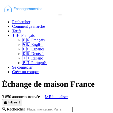
Rechercher
Comment ça marche
Tarifs
🇫🇷
Français
🇫🇷
Français
🇬🇧
English
🇪🇸
Español
🇩🇪
Deutsch
🇮🇹
Italiano
🇵🇹
Português
Se connecter
Créer un compte
Échange de maison France
3 850 annonces trouvées ·
↻ Réinitialiser
🎛 Filtres
1
🔍 Rechercher