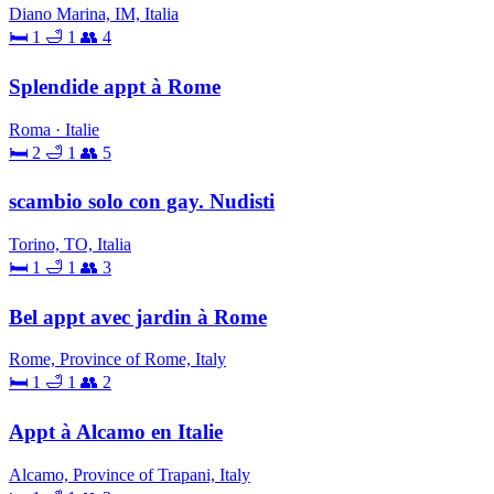
Diano Marina, IM, Italia
🛏 1
🛁 1
👥 4
Splendide appt à Rome
Roma · Italie
🛏 2
🛁 1
👥 5
scambio solo con gay. Nudisti
Torino, TO, Italia
🛏 1
🛁 1
👥 3
Bel appt avec jardin à Rome
Rome, Province of Rome, Italy
🛏 1
🛁 1
👥 2
Appt à Alcamo en Italie
Alcamo, Province of Trapani, Italy