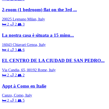
2-room (1 bedroom) flat on the 3rd ...
20025 Legnano Milan, Italy
🛏 2
🛁 2
👥 3
La nostra casa è situata a 15 minu...
16043 Chiavari Genoa, Italy
🛏 4
🛁 3
👥 6
EL CENTRO DE LA CIUDAD DE SAN PEDRO...
Via Candia, 65, 00192 Rome, Italy
🛏 2
🛁 2
👥 2
Appt à Como en Italie
Canzo, Como, Italy
🛏 2
🛁 1
👥 5