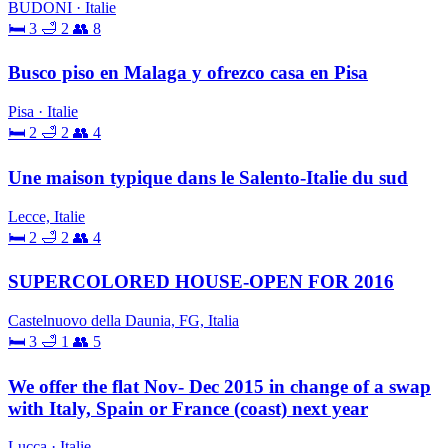
BUDONI · Italie
🛏 3
🛁 2
👥 8
Busco piso en Malaga y ofrezco casa en Pisa
Pisa · Italie
🛏 2
🛁 2
👥 4
Une maison typique dans le Salento-Italie du sud
Lecce, Italie
🛏 2
🛁 2
👥 4
SUPERCOLORED HOUSE-OPEN FOR 2016
Castelnuovo della Daunia, FG, Italia
🛏 3
🛁 1
👥 5
We offer the flat Nov- Dec 2015 in change of a swap
with Italy, Spain or France (coast) next year
Lucca · Italie