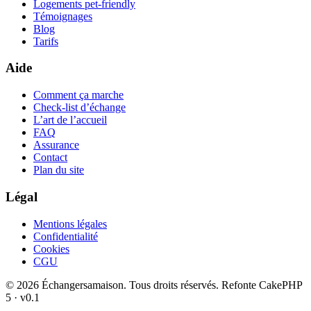
Logements pet-friendly
Témoignages
Blog
Tarifs
Aide
Comment ça marche
Check-list d’échange
L’art de l’accueil
FAQ
Assurance
Contact
Plan du site
Légal
Mentions légales
Confidentialité
Cookies
CGU
© 2026 Échangersamaison. Tous droits réservés.
Refonte CakePHP
5 · v0.1