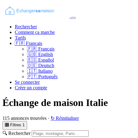
Rechercher
Comment ça marche
Tarifs
🇫🇷
Français
🇫🇷
Français
🇬🇧
English
🇪🇸
Español
🇩🇪
Deutsch
🇮🇹
Italiano
🇵🇹
Português
Se connecter
Créer un compte
Échange de maison Italie
115 annonces trouvées ·
↻ Réinitialiser
🎛 Filtres
1
🔍 Rechercher