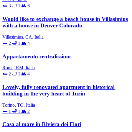
🛏 3
🛁 1
👥 6
Would like to exchange a beach house in Villasimius
with a house in Denver Colorado
Villasimius, CA, Italia
🛏 2
🛁 1
👥 4
Appartamento centralissimo
Roma, RM, Italia
🛏 2
🛁 1
👥 4
Lovely, fully renovated apartment in historical
building in the very heart of Turin
Torino, TO, Italia
🛏 1
🛁 1
👥 2
Casa al mare in Riviera dei Fiori