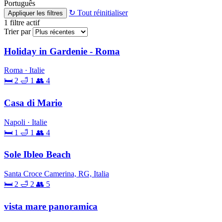
Português
↻ Tout réinitialiser
Appliquer les filtres
1
filtre actif
Trier par
Holiday in Gardenie - Roma
Roma · Italie
🛏 2
🛁 1
👥 4
Casa di Mario
Napoli · Italie
🛏 1
🛁 1
👥 4
Sole Ibleo Beach
Santa Croce Camerina, RG, Italia
🛏 2
🛁 2
👥 5
vista mare panoramica