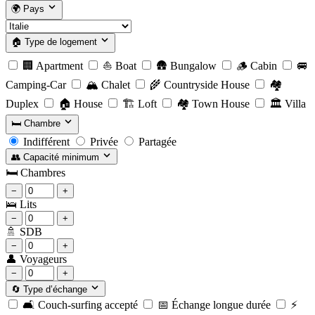
🌍
Pays
🏠
Type de logement
🏢
Apartment
⛵
Boat
🛖
Bungalow
🪵
Cabin
🚐
Camping-Car
🏔️
Chalet
🌾
Countryside House
🏘️
Duplex
🏠
House
🏗️
Loft
🏘️
Town House
🏛️
Villa
🛏️
Chambre
Indifférent
Privée
Partagée
👥
Capacité minimum
🛏️
Chambres
−
+
🛌
Lits
−
+
🚿
SDB
−
+
👤
Voyageurs
−
+
🔄
Type d’échange
🛋️
Couch-surfing accepté
📅
Échange longue durée
⚡️