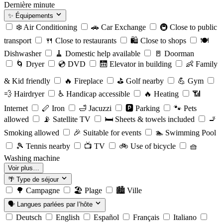
Dernière minute
✨
Équipements
❄️
Air Conditioning
🚗
Car Exchange
🚇
Close to public
transport
🍴
Close to restaurants
🛍️
Close to shops
🍽️
Dishwasher
🧹
Domestic help available
🚪
Doorman
🌀
Dryer
💿
DVD
🛗
Elevator in building
👶
Family
& Kid friendly
🔥
Fireplace
⛳️
Golf nearby
💪
Gym
💨
Hairdryer
♿️
Handicap accessible
🔥
Heating
📶
Internet
🪈
Iron
🛁
Jacuzzi
🅿️
Parking
🐾
Pets
allowed
📡
Satellite TV
🛏️
Sheets & towels included
🚬
Smoking allowed
🎉
Suitable for events
🏊
Swimming Pool
🎾
Tennis nearby
📺
TV
🚲
Use of bicycle
🧺
Washing machine
Voir plus…
🌴
Type de séjour
🌳
Campagne
🏖️
Plage
🏙️
Ville
🗣️
Langues parlées par l’hôte
Deutsch
English
Español
Français
Italiano