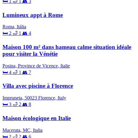
🛏 1
🛁 1
👥 3
Lumineux appt à Rome
Roma, Itália
🛏 2
🛁 1
👥 4
Maison 100 m² dans hameau calme situation idéale
pour visiter la Vénétie
Posina, Province de Vicence, Italie
🛏 4
🛁 1
👥 7
Villa avec piscine à Florence
Impruneta, 50023 Florence, Italy
🛏 3
🛁 2
👥 8
Maison écologique en Italie
Macerata, MC, Italia
🛏 2
🛁 2
👥 6